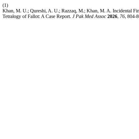
(1)
Khan, M. U.; Qureshi, A. U.; Razzaq, M.; Khan, M. A. Incidental 
Tetralogy of Fallot: A Case Report.
J Pak Med Assoc
2026
,
76
, 804-8