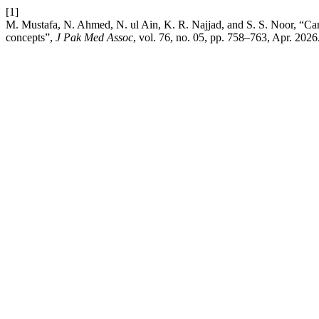
[1]
M. Mustafa, N. Ahmed, N. ul Ain, K. R. Najjad, and S. S. Noor, “Can a
concepts”,
J Pak Med Assoc
, vol. 76, no. 05, pp. 758–763, Apr. 2026