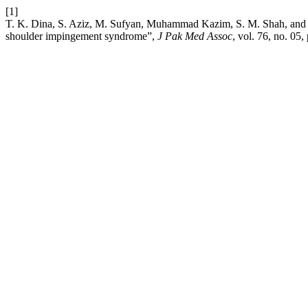
[1]
T. K. Dina, S. Aziz, M. Sufyan, Muhammad Kazim, S. M. Shah, and S
shoulder impingement syndrome”,
J Pak Med Assoc
, vol. 76, no. 05